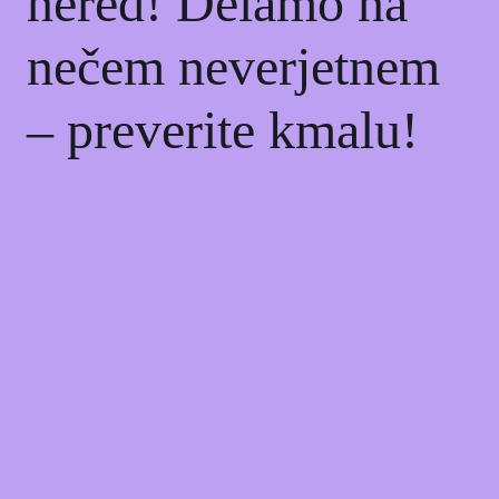
nered! Delamo na
nečem neverjetnem
– preverite kmalu!