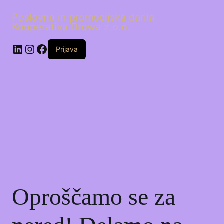
Poslovna in promocijska darila
Kooperativa Drowa z.o.o.
LinkedIn
Instagram
Facebook
Prijava
Oproščamo se za