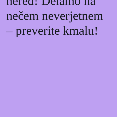
nered! Delamo na
nečem neverjetnem
– preverite kmalu!