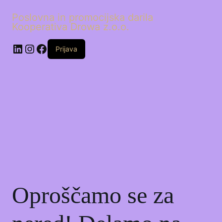
Poslovna in promocijska darila
Kooperativa Drowa z.o.o.
LinkedIn
Instagram
Facebook
Prijava
Oproščamo se za