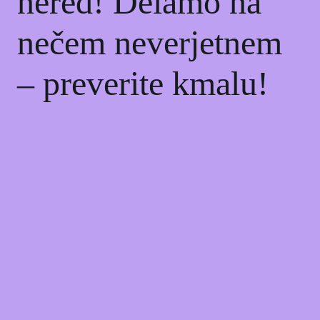
nered! Delamo na
nečem neverjetnem
– preverite kmalu!