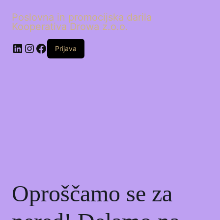
Poslovna in promocijska darila
Kooperativa Drowa z.o.o.
LinkedIn
Instagram
Facebook
Prijava
Oproščamo se za