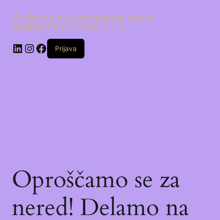
Poslovna in promocijska darila
Kooperativa Drowa z.o.o.
LinkedIn
Instagram
Facebook
Prijava
Oproščamo se za
nered! Delamo na