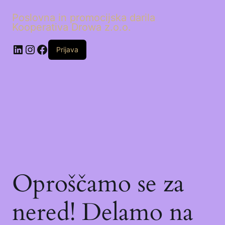
Poslovna in promocijska darila
Kooperativa Drowa z.o.o.
LinkedIn
Instagram
Facebook
Prijava
Oproščamo se za
nered! Delamo na