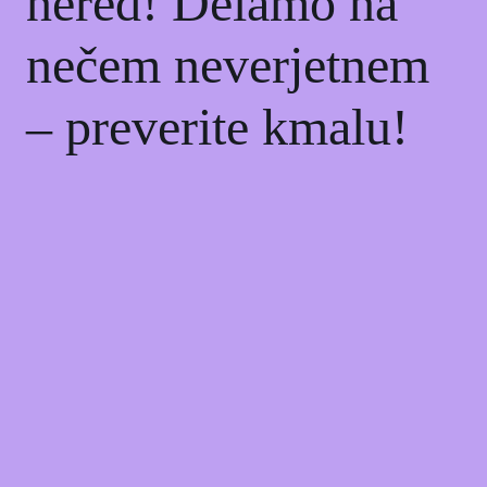
nered! Delamo na
nečem neverjetnem
– preverite kmalu!