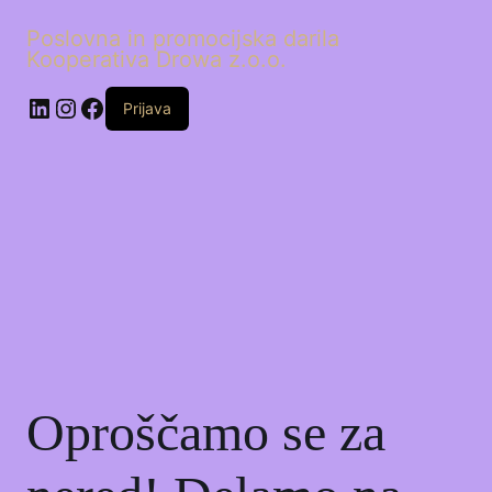
Poslovna in promocijska darila
Kooperativa Drowa z.o.o.
LinkedIn
Instagram
Facebook
Prijava
Oproščamo se za