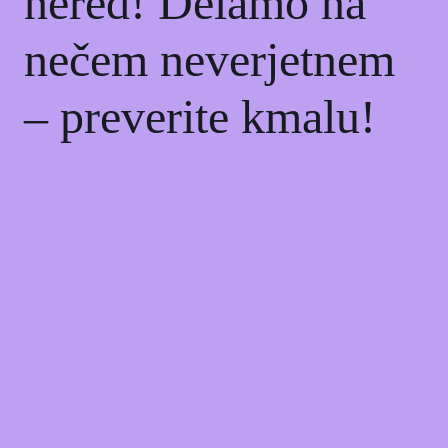
nered! Delamo na
nečem neverjetnem
– preverite kmalu!