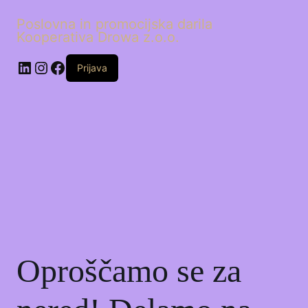
Poslovna in promocijska darila
Kooperativa Drowa z.o.o.
LinkedIn
Instagram
Facebook
Prijava
Oproščamo se za