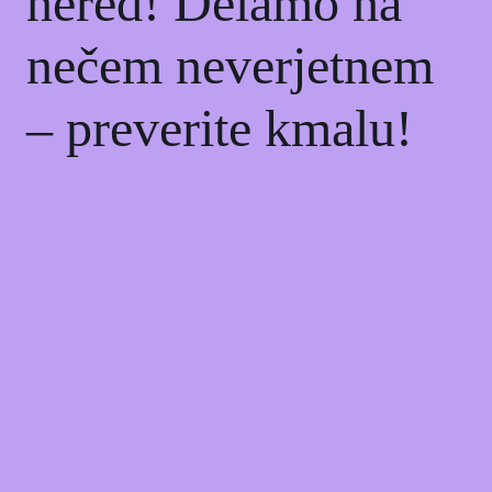
nered! Delamo na
nečem neverjetnem
– preverite kmalu!