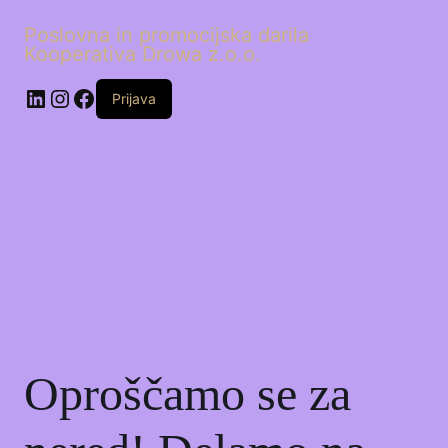
Poslovna in promocijska darila
Kooperativa Drowa z.o.o.
LinkedIn
Instagram
Facebook
Prijava
Oproščamo se za