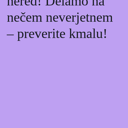
nered! Delamo na
nečem neverjetnem
– preverite kmalu!