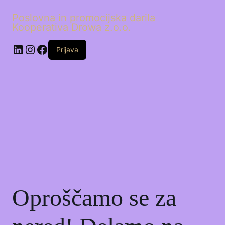
Poslovna in promocijska darila
Kooperativa Drowa z.o.o.
LinkedIn
Instagram
Facebook
Prijava
Oproščamo se za