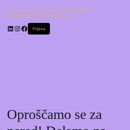
Poslovna in promocijska darila
Kooperativa Drowa z.o.o.
LinkedIn
Instagram
Facebook
Prijava
Oproščamo se za