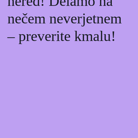
nered! Delamo na
nečem neverjetnem
– preverite kmalu!