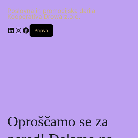
Poslovna in promocijska darila
Kooperativa Drowa z.o.o.
LinkedIn
Instagram
Facebook
Prijava
Oproščamo se za