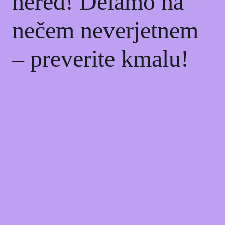
nered! Delamo na
nečem neverjetnem
– preverite kmalu!