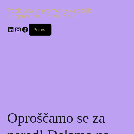
Poslovna in promocijska darila
Kooperativa Drowa z.o.o.
LinkedIn
Instagram
Facebook
Prijava
Oproščamo se za