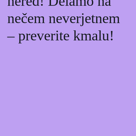
nered! Delamo na
nečem neverjetnem
– preverite kmalu!