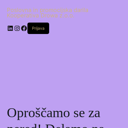
Poslovna in promocijska darila
Kooperativa Drowa z.o.o.
LinkedIn
Instagram
Facebook
Prijava
Oproščamo se za