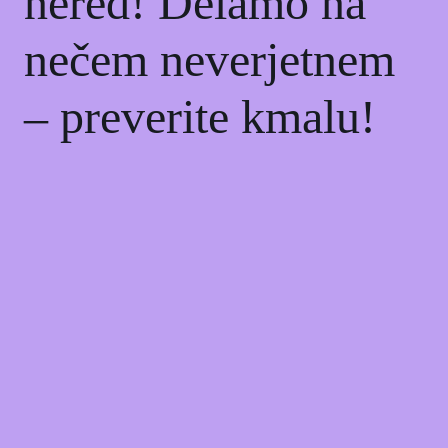
nered! Delamo na
nečem neverjetnem
– preverite kmalu!