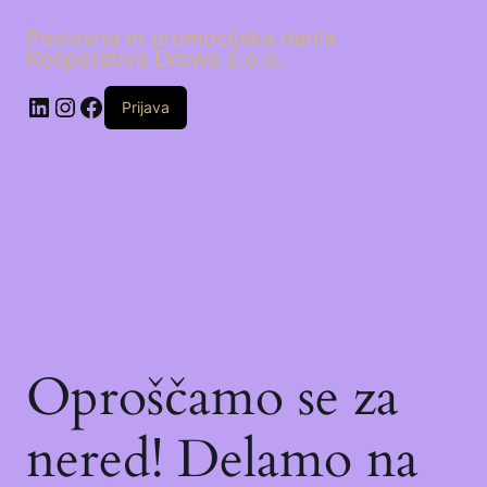
Poslovna in promocijska darila
Kooperativa Drowa z.o.o.
LinkedIn
Instagram
Facebook
Prijava
Oproščamo se za
nered! Delamo na