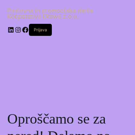
Poslovna in promocijska darila
Kooperativa Drowa z.o.o.
LinkedIn
Instagram
Facebook
Prijava
Oproščamo se za