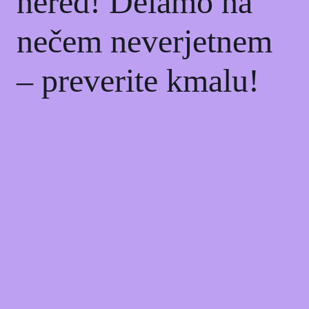
nered! Delamo na
nečem neverjetnem
– preverite kmalu!