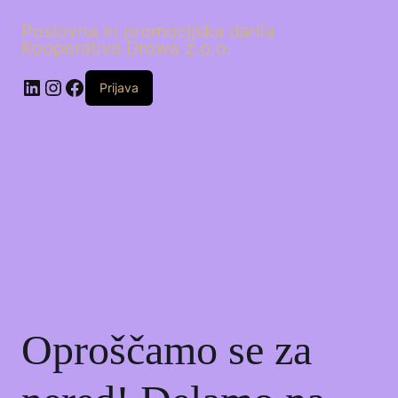
Poslovna in promocijska darila
Kooperativa Drowa z.o.o.
LinkedIn
Instagram
Facebook
Prijava
Oproščamo se za