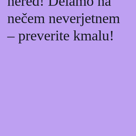
nered! Delamo na
nečem neverjetnem
– preverite kmalu!