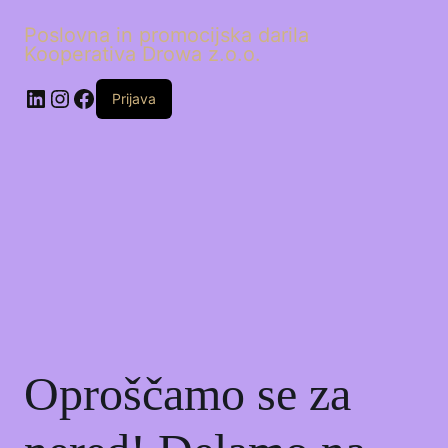
Poslovna in promocijska darila
Kooperativa Drowa z.o.o.
LinkedIn
Instagram
Facebook
Prijava
Oproščamo se za