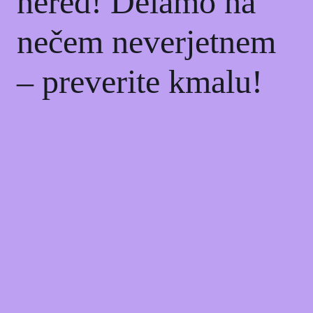
nered! Delamo na
nečem neverjetnem
– preverite kmalu!